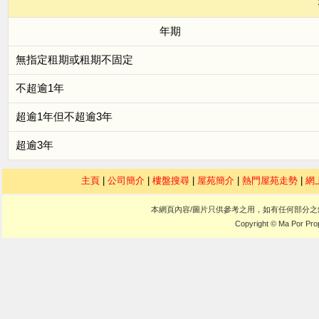
年期
無指定租期或租期不固定
不超逾1年
超逾1年但不超逾3年
超逾3年
主頁
|
公司簡介
|
樓盤搜尋
|
屋苑簡介
|
熱門屋苑走勢
|
網
本網頁內容/圖片只供參考之用，如有任何部分
Copyright © Ma Por Pro