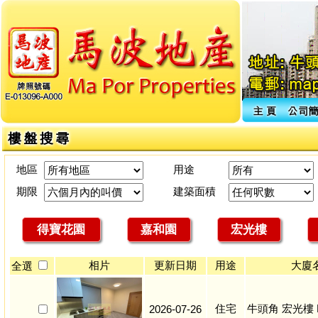
地區
用途
期限
建築面積
得寶花園
嘉和園
宏光樓
相片
更新日期
用途
大廈
全選
住宅
牛頭角 宏光樓 
2026-07-26